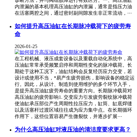
诊断方法，并与阀组故障进行有效区分。一、高压油缸
内泄漏的基本机理高压油缸的内泄漏，通常是指压力油
在活塞两腔之间，通过密封副间隙发生非正常流动，···
如何提升高压油缸在长期脉冲载荷下的疲劳寿
命
2026-01-25
在工程机械、液压成套设备以及重载自动化系统中，高
压油缸常常承受频繁启停和周期性变化的脉冲载荷。长
期处于这种工况下，油缸结构会反复经历应力交变，若
设计或使用不当，*易产生疲劳损伤，影响设备的稳定运
行。因此，从设计、制造到使用维护的多个环节入手，
是提升高压油缸疲劳寿命的重要方向。长期脉冲载荷对
高压油缸的疲劳影响1. 交变应力引发疲劳裂纹脉冲载荷
使油缸承压部位产生周期性拉压应力，缸筒、缸底焊缝
以及活塞杆过渡区域往往成为应力集中点。在长期循环
作用下，这些位置容易产生微裂纹，并逐步扩展···
为什么高压油缸对液压油的清洁度要求更高？