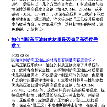
运行，需要从以下几个方面综合考虑。1. 材质强度与韧
性保障选用高强度合金钢（如 42CrMo、27SiMn）或不
锈钢（316L、17-4PH），确保在高压和冲击载荷下不发
生塑性变形。通过调质、淬火等热处理工艺提升屈服强
度与疲劳寿命。针对低温环境，选择韧性好的钢材，避
免脆裂。2. 结构设···
如何判断高压油缸的材质是否满足高强度需
求？
2025-08-06
在高压液压系统中，油缸的材质直接决定了其承压能
力、疲劳寿命和安全性。选择和判断高压油缸材质是否
满足高强度需求，不仅是设计制造环节的关键，也是用
户选购时的重要评估标准。1. 查看材料标号与性能参数
优质高压油缸通常采用高强度合金钢，如 42CrMo、
27SiMn、Q345B 等。这些材料具有较高的屈服强度、抗
拉强度和韧性，能承受长期高压与冲击载荷。判断要
点：屈服强度：应满足设计压力的 2.5 倍以上抗拉强
度：保证在*限工况下不发生断裂冲击韧性：在低温、高