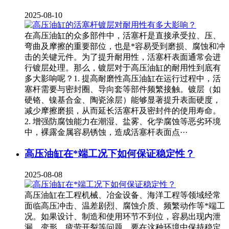
2025-08-10
在高压油缸的众多部件中，活塞杆是直接承受拉、压、
弯曲及摩擦的重要部位，也是*容易受到磨损、腐蚀和冲
击的关键元件。为了提升耐用性，活塞杆表面通常会进
行镀层处理。那么，镀层对于高压油缸的耐用性到底有
多大影响呢？1. 提高耐磨性高压油缸在运行过程中，活
塞杆需要与密封圈、导向套等部件频繁接触。镀层（如
硬铬、镍基合金、陶瓷涂层）能够显著提升表面硬度，
减少摩擦磨损，从而延长活塞杆及密封件的使用寿命。
2. 增强防腐蚀能力在潮湿、盐雾、化学腐蚀等恶劣环境
中，裸露金属容易锈蚀，造成活塞杆表面点···
高压油缸在*端工况下如何保证稳定性？
2025-08-08
高压油缸在工程机械、冶金设备、海洋工程等领域经常
面临高压冲击、温差剧烈、腐蚀介质、频繁动作等*端工
况。如果设计、制造和使用环节不到位，容易出现内泄
漏、变形、疲劳开裂等问题。要在这种环境中保持稳定