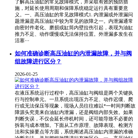
了解高压油缸的常见故障模式，并采取有效的预防措
施，对延长使用周期和保障系统稳定运行具有重要意
义。一、高压油缸的常见故障模式1. 内泄漏或外泄漏问
题泄漏是高压油缸中较为常见的故障之一。内泄漏通常
由密封件老化、磨损或缸筒内壁拉伤引起，表现为油缸
推力不足、动作缓慢或无法保持位置。外泄漏多发生在
活塞···
如何准确诊断高压油缸的内泄漏故障，并与阀
组故障进行区分？
2026-01-25
在液压系统运行过程中，高压油缸与阀组是两个关键执
行与控制单元。一旦系统出现压力不足、动作迟缓、爬
行或无法保压等现象，现场人员往往难以*一时间判断故
障源头究竟来自油缸内泄漏，还是阀组内部失效。如果
判断失误，不仅会延长停机时间，还可能导致不必要的
拆装与成本增加。下面从工作原理、故障表现、检测方
法和实操要点等方面，系统阐述高压油缸内泄漏的准确