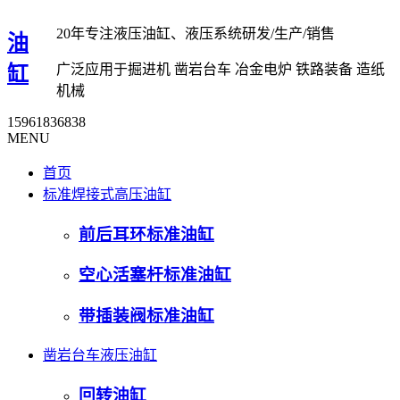
20年专注液压油缸、液压系统研发/生产/销售
油
广泛应用于掘进机 凿岩台车 冶金电炉 铁路装备 造纸
缸
机械
15961836838
MENU
首页
标准焊接式高压油缸
前后耳环标准油缸
空心活塞杆标准油缸
带插装阀标准油缸
凿岩台车液压油缸
回转油缸