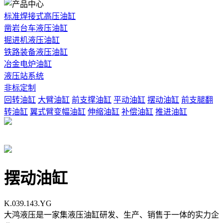
标准焊接式高压油缸
凿岩台车液压油缸
掘进机液压油缸
铁路装备液压油缸
冶金电炉油缸
液压站系统
非标定制
回转油缸
大臂油缸
前支撑油缸
平动油缸
摆动油缸
前支腿翻
转油缸
翼式臂变幅油缸
伸缩油缸
补偿油缸
推进油缸
摆动油缸
K.039.143.YG
大鸿液压是一家集液压油缸研发、生产、销售于一体的实力企