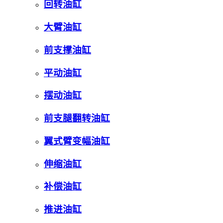
回转油缸
大臂油缸
前支撑油缸
平动油缸
摆动油缸
前支腿翻转油缸
翼式臂变幅油缸
伸缩油缸
补偿油缸
推进油缸