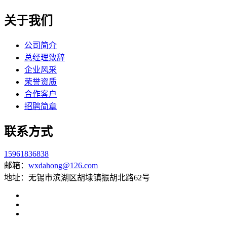
关于我们
公司简介
总经理致辞
企业风采
荣誉资质
合作客户
招聘简章
联系方式
15961836838
邮箱：
wxdahong@126.com
地址：无锡市滨湖区胡埭镇振胡北路62号