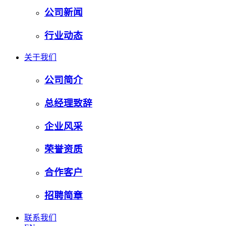
公司新闻
行业动态
关于我们
公司简介
总经理致辞
企业风采
荣誉资质
合作客户
招聘简章
联系我们