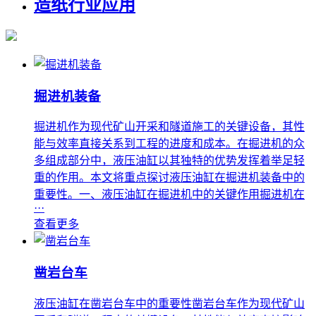
造纸行业应用
掘进机装备
掘进机作为现代矿山开采和隧道施工的关键设备，其性
能与效率直接关系到工程的进度和成本。在掘进机的众
多组成部分中，液压油缸以其独特的优势发挥着举足轻
重的作用。本文将重点探讨液压油缸在掘进机装备中的
重要性。一、液压油缸在掘进机中的关键作用掘进机在
···
查看更多
凿岩台车
液压油缸在凿岩台车中的重要性凿岩台车作为现代矿山