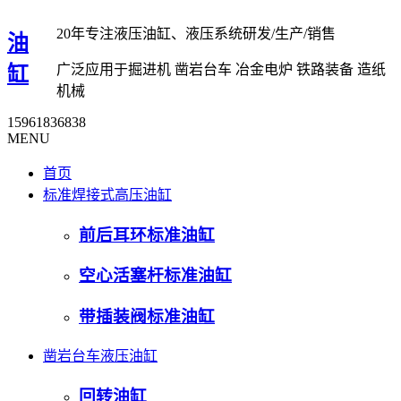
20年专注液压油缸、液压系统研发/生产/销售
油
广泛应用于掘进机 凿岩台车 冶金电炉 铁路装备 造纸
缸
机械
15961836838
MENU
首页
标准焊接式高压油缸
前后耳环标准油缸
空心活塞杆标准油缸
带插装阀标准油缸
凿岩台车液压油缸
回转油缸