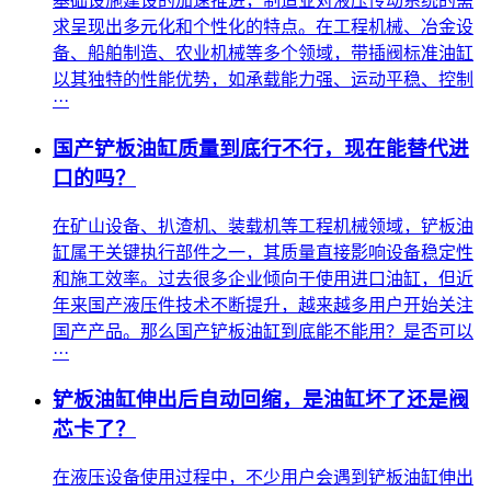
基础设施建设的加速推进，制造业对液压传动系统的需
求呈现出多元化和个性化的特点。在工程机械、冶金设
备、船舶制造、农业机械等多个领域，带插阀标准油缸
以其独特的性能优势，如承载能力强、运动平稳、控制
···
国产铲板油缸质量到底行不行，现在能替代进
口的吗？
在矿山设备、扒渣机、装载机等工程机械领域，铲板油
缸属于关键执行部件之一，其质量直接影响设备稳定性
和施工效率。过去很多企业倾向于使用进口油缸，但近
年来国产液压件技术不断提升，越来越多用户开始关注
国产产品。那么国产铲板油缸到底能不能用？是否可以
···
铲板油缸伸出后自动回缩，是油缸坏了还是阀
芯卡了？
在液压设备使用过程中，不少用户会遇到铲板油缸伸出