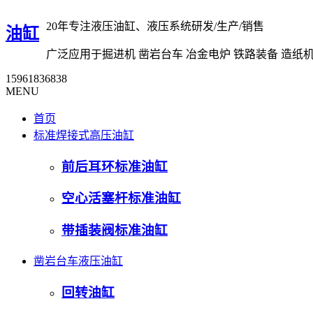
20年专注液压油缸、液压系统研发/生产/销售
油缸
广泛应用于掘进机 凿岩台车 冶金电炉 铁路装备 造纸
15961836838
MENU
首页
标准焊接式高压油缸
前后耳环标准油缸
空心活塞杆标准油缸
带插装阀标准油缸
凿岩台车液压油缸
回转油缸