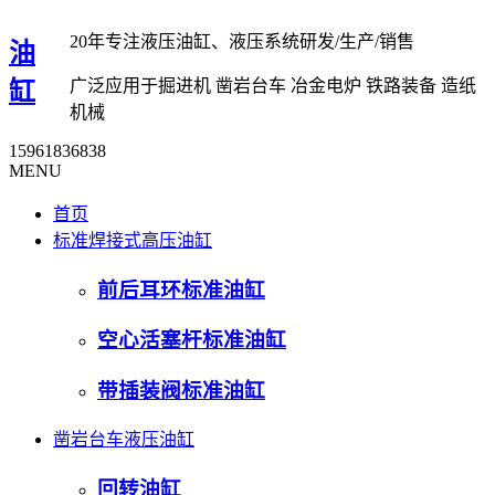
20年专注液压油缸、液压系统研发/生产/销售
油
广泛应用于掘进机 凿岩台车 冶金电炉 铁路装备 造纸
缸
机械
15961836838
MENU
首页
标准焊接式高压油缸
前后耳环标准油缸
空心活塞杆标准油缸
带插装阀标准油缸
凿岩台车液压油缸
回转油缸