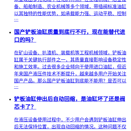
备、船舶制造、农业机械等多个领域，带插阀标准油缸
以其独特的性能优势，如承载能力强、运动平稳、控制
···
国产铲板油缸质量到底行不行，现在能替代进
口的吗？
在矿山设备、扒渣机、装载机等工程机械领域，铲板油
缸属于关键执行部件之一，其质量直接影响设备稳定性
和施工效率。过去很多企业倾向于使用进口油缸，但近
年来国产液压件技术不断提升，越来越多用户开始关注
国产产品。那么国产铲板油缸到底能不能用？是否可以
···
铲板油缸伸出后自动回缩，是油缸坏了还是阀
芯卡了？
在液压设备使用过程中，不少用户会遇到铲板油缸伸出
后无法保持位置，出现自动回缩的情况。这种问题不仅