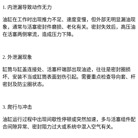
1. 内泄漏导致动作无力
油缸在工作时出现推力不足、速度变慢，但外部无明显漏油现
象，通常与活塞密封件磨损、老化有关。密封失效后，高压油
在活塞两侧窜流，造成压力下降。
2. 外泄漏现象
缸筒与缸盖连接处、活塞杆端部出现油迹，往往是密封圈损
坏、安装不当或缸筒表面划伤引起。需要重点检查导向套、杆
密封及防尘圈状态。
3. 爬行与冲击
油缸运行过程中出现间歇性停顿或突然加速，多与活塞组件配
合间隙异常、密封阻力过大或系统中混入空气有关。