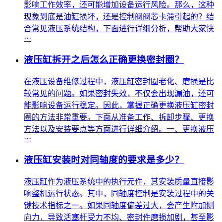
影响工作效率，还可能增加设备运行风险。那么，这种
现象到底是油缸损坏，还是控制阀阀芯卡滞引起的？结
合常见液压系统结构，下面进行详细分析，帮助大家快
···
液压缸拆开之后怎么正确更换密封圈？
在液压设备维修过程中，液压缸密封圈老化、磨损是比
较常见的问题。如果密封失效，不仅会出现漏油，还可
能影响设备运行稳定。因此，掌握正确更换液压缸密封
圈的方法非常重要。下面从准备工作、拆卸步骤、更换
方法以及安装要点等方面进行详细介绍。一、更换液压
···
液压缸安装时对同轴度的要求是多少？
液压缸作为液压系统中的执行元件，其安装质量直接影
响整机运行状态。其中，同轴度控制是安装过程中的关
键技术指标之一。如果同轴度偏差过大，会产生附加侧
向力，导致活塞杆受力不均、密封件磨损加剧，甚至影