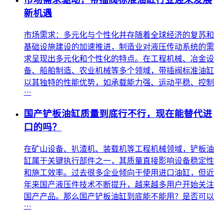
新机遇
市场需求：多元化与个性化并存随着全球经济的复苏和
基础设施建设的加速推进，制造业对液压传动系统的需
求呈现出多元化和个性化的特点。在工程机械、冶金设
备、船舶制造、农业机械等多个领域，带插阀标准油缸
以其独特的性能优势，如承载能力强、运动平稳、控制
···
国产铲板油缸质量到底行不行，现在能替代进
口的吗？
在矿山设备、扒渣机、装载机等工程机械领域，铲板油
缸属于关键执行部件之一，其质量直接影响设备稳定性
和施工效率。过去很多企业倾向于使用进口油缸，但近
年来国产液压件技术不断提升，越来越多用户开始关注
国产产品。那么国产铲板油缸到底能不能用？是否可以
···