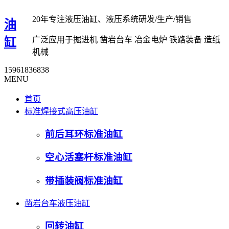
20年专注液压油缸、液压系统研发/生产/销售
油
广泛应用于掘进机 凿岩台车 冶金电炉 铁路装备 造纸
缸
机械
15961836838
MENU
首页
标准焊接式高压油缸
前后耳环标准油缸
空心活塞杆标准油缸
带插装阀标准油缸
凿岩台车液压油缸
回转油缸